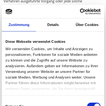
Verfahren ausgeführte Vorgang oder jede solche
Vorgangsreihe im Zusammenhang mit personenbezogenen
Daten wie das Erheben, das Erfassen, die Organisation, das
Ordnen, die Speicherung, die Anpassung oder Veränderung,
das Auslesen, das Abfragen, die Verwendung, die
Zustimmung
Details
Über Cookies
Offenlegung durch Übermittlung, Verbreitung oder eine
andere Form der Bereitstellung, den Abgleich oder die
Verknüpfung, die Einschränkung, das Löschen oder die
Diese Webseite verwendet Cookies
Vernichtung.
Wir verwenden Cookies, um Inhalte und Anzeigen zu
personalisieren, Funktionen für soziale Medien anbieten
d) Einschränkung der Verarbeitung
zu können und die Zugriffe auf unsere Website zu
Einschränkung der Verarbeitung ist die Markierung
analysieren. Außerdem geben wir Informationen zu Ihrer
gespeicherter personenbezogener Daten mit dem Ziel, ihre
Verwendung unserer Website an unsere Partner für
künftige Verarbeitung einzuschränken.
soziale Medien, Werbung und Analysen weiter. Unsere
Partner führen diese Informationen möglicherweise mit
e) Profiling
weiteren Daten zusammen, die Sie ihnen bereitgestellt
Profiling ist jede Art der automatisierten Verarbeitung
haben oder die sie im Rahmen Ihrer Nutzung der Dienste
personenbezogener Daten, die darin besteht, dass diese
gesammelt haben.
Einwilligungsauswahl
personenbezogenen Daten verwendet werden, um