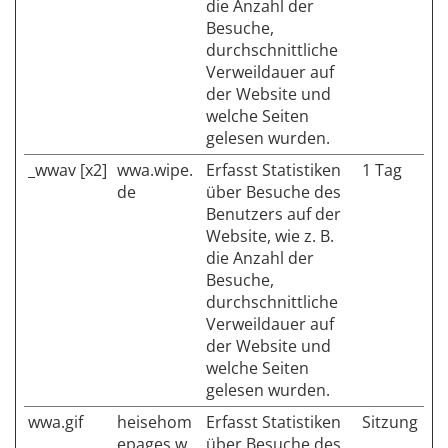
die Anzahl der
Besuche,
durchschnittliche
Verweildauer auf
der Website und
welche Seiten
gelesen wurden.
_wwav [x2]
wwa.wipe.
Erfasst Statistiken
1 Tag
de
über Besuche des
Benutzers auf der
Website, wie z. B.
die Anzahl der
Besuche,
durchschnittliche
Verweildauer auf
der Website und
welche Seiten
gelesen wurden.
wwa.gif
heisehom
Erfasst Statistiken
Sitzung
epages.w
über Besuche des