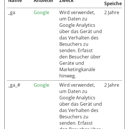
Name
Anbieter
Zweck
Speicherd
_ga
Google
Wird verwendet,
2 Jahre
um Daten zu
Google Analytics
über das Gerät und
das Verhalten des
Besuchers zu
senden. Erfasst
den Besucher über
Geräte und
Marketingkanäle
hinweg.
_ga_#
Google
Wird verwendet,
2 Jahre
um Daten zu
Google Analytics
über das Gerät und
das Verhalten des
Besuchers zu
senden. Erfasst