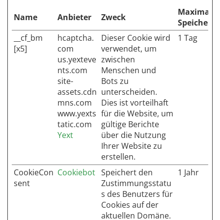
Maximale
Name
Anbieter
Zweck
Speicherd
__cf_bm
hcaptcha.
Dieser Cookie wird
1 Tag
[x5]
com
verwendet, um
us.yexteve
zwischen
nts.com
Menschen und
site-
Bots zu
assets.cdn
unterscheiden.
mns.com
Dies ist vorteilhaft
www.yexts
für die Website, um
tatic.com
gültige Berichte
Yext
über die Nutzung
Ihrer Website zu
erstellen.
CookieCon
Cookiebot
Speichert den
1 Jahr
sent
Zustimmungsstatu
s des Benutzers für
Cookies auf der
aktuellen Domäne.